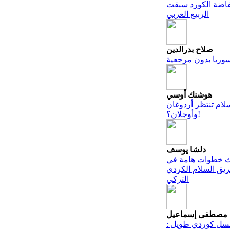
فاضة الكورد سبقت
الربيع العربي
صلاح بدرالدين
وريا بدون مرجعية
هوشنك أوسي
سلام تنتظر أردوغان
وأوجلان؟!
دلشا يوسف
ث خطوات هامة في
يق السلام الكردي
التركي
مصطفى إسماعيل
ل كوردي طويل :