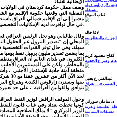
الإيطالية للأنباء
يش لأرى لهم دولة
وصف ممثل حكومة كردستان في الولايات الم
مستقلة
النفطية التي وقعتها حكومة الإقليم مع الش
كتاب الموقع
مشيرا إلى أن الإقليم شمالي العراق باستط
في حال توافرت لديه الإمكانيات التخصصية.
لافا خالد
وقال طالباني وهو نجل الرئيس العراقي في
الهوارة والمظلومية
المحلي إن "تصدير البترول عبر الحقول ال
سهلة، وفي حال توفر القدرات التخصصية فإ
بما يضمن تصدير مليون برميل نفط يوميا م
كفاح محمود كريم
الكثيرون في بلدان العالم أن العراق منطقة
العام وصراع الحجوم
بالمخاطر، ولكن على المستثمرين الأجانب 
منطقة آمنة جاذبة للإستثمار الأجنبي". وأش
لحد الآن 
عبدالغني ع يحيى
بينها ويسترن زارقوس الكندیة وهيرتاج البر
تتوافق والقوانين العراقية"، على حد تعبيره
وحول الموقف الرافض لوزير النفط العراق
د. سامان سوراني
كونها تخطت بغداد وفي غياب قانون للنفط 
ة الفلسفة وتعرية
الوزير المركزي "لا يملك الصلاحية للمصادق
مسبقات السياسة
المصدر الأساسي وهو الوثيقة الأساسية الت