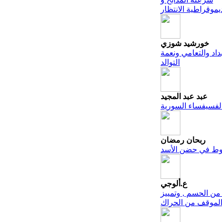
يموقراطية الانتظار
خورشيد شوزي
داد والتعامي ونعمة
التوالد
عبد عبد المجيد
لفسيفساء السورية
ربحان رمضان
وط في حضن الأسد
ع.ألوجي
 من الحسم , وتمييز
لموقف من الحراك