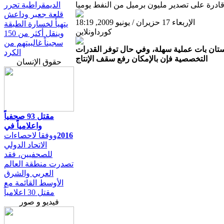
ادرة على تصدير مليون برميل من النفط يوميا
الديمقراطية تحرر
قلعة جعبر وداعش
الإربعاء 17 حزيران / يونيو 2009, 18:19
يتهيأ لخسارة الطبقة
كورداونلاين
وينقل أكثر من 150
سجيناً غالبيتهم من
ستان بات عملية سهلة، وفي حال توفر القدرات
الكرد
التخصصية فإن بالإمكان رفع سقف الإنتاج
حقوق الإنسان
مقتل 93 صحفياً
واعلامياً في
2016
ووفقا لاحصاءات
الاتحاد الدولي
للصحفيين، فقد
تصدرت منطقة العالم
العربي والشرق
الأوسط القائمة مع
مقتل 30 اعلامياً
فيديو و صور