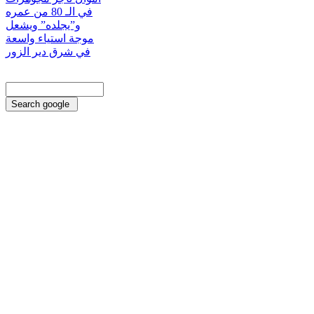
في الـ 80 من عمره
و”يجلده” ويشعل
موجة استياء واسعة
في شرق دير الزور