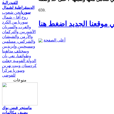
للفيدرالية
الديمقراطية لشمال
659.
سوريا
نحن شعوب
روج آفا – شمال
 موقعنا الجديد اضغط هنا
سوريا من الكرد
والعرب والسريان
الآشوريين والتركمان
والأرمن والشيشان
أعلى الصفحة
والشركس، مسلمين
ومسيحيين وإيزيديين
وبمختلف مذاهبنا
وطوائفنا، نعي بأن
الدولة القومية جعلت
كردستان وبيت نهرين
وسوريا مركزاً
للفوضى
منوعات
ماسنجر فيس بوك
يضيف مكالمات