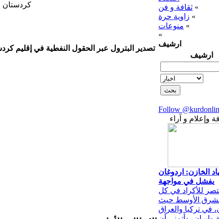
كردستان ق
«
ثقافة و فن
«
زاوية حرة
«
منوعات
«
ارشيف
تصدير البترول عبر الحقول النفطية في إقليم كرد
ارشيف
Follow @kurdonli
 وإعلام و آراء
د الخازن: اردوغان
يفشل في مواجهة
تصر للأكراد في كل
الشرق الأوسط حيث
، في تركيا والعراق
وإيران، وأتمنى أن