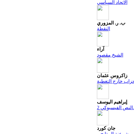
الاتحاد السياسي
ب. ر. المزوري
النقطة
آراء
الشيخ مقصود
زاكروس عثمان
زاب خارج التغطية
إبراهيم اليوسف
النص الفيسبوكي 2.
جان كورد
شرعنة المذابح و