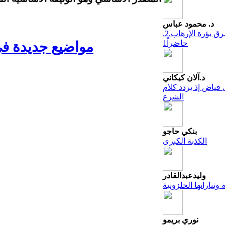
د. محمود عباس
.2.الشرق بؤرة الإرهاب
حاضراً1
مواضيع جديدة في
د.آلان كيكاني
 فياض إذ يردد كلام
الشرع
بنكي حاجو
الكذبة الكبرى
وليدعبدالقادر
 وتياراتها الحلزونية
نوري بريمو