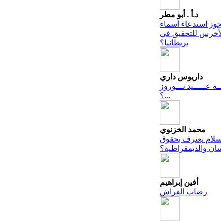
د.أ . أبو مطر
وز استدعاء أسماء
أخرس للتحقيق في
بريطانيا؟
داريوس داري
ــة عـــــيد نـــوروز
...؟
محمد الخزنوي
سلام يعترف بحقوق
سان والديمقراطية؟
أفين إبراهيم
رضاب الفراش