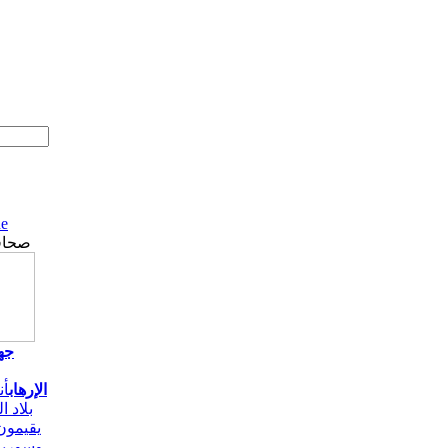
ne
صحافة
جها
الإرهاب
أن
بلاد 
يقيمون
وسورية 