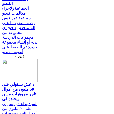
الفيديو
الجماعية
ولإجراء
مكالمات فيديو
جماعية عبر فيس
بوك ماسنجر، ما على
المستخدم إلا فتح أي
مجموعة من
مجموعات الدردشة
لديه أو إنشاء مجموعة
جديدة ثم الضغط على
أيقونة الفيديو
اقتصاد
داعش يستولي على
50 مليون من أموال
تاجر مجوهرات مسن
ويجلده في
الميادين
داعش يستولي
على 50 مليون من
أموال تاجر مجوهرات