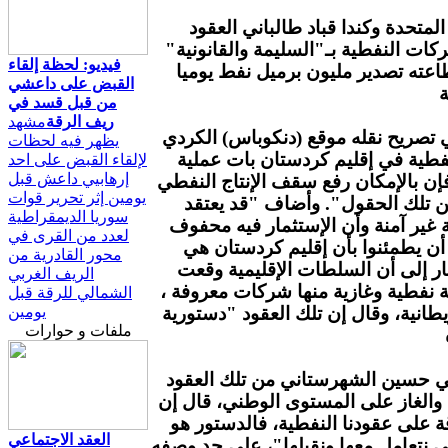
تحدة وكندا قباد طالباني العقود
ركات النفطية بـ"السليمة والقانونية"
فيديو: لحظة إلقاء
اعته تصدير مليون برميل نفط يوميا
القبض على داعشي
من قبل قسد في
ريف الرقة
مشهد
 تصريح نقله موقع (دنكوباس) الكردي
يظهر فيه لحظات
نفطية في إقليم كردستان بات عملية
لإلقاء القبض على احد
إرهابيي داعش قبل
ن بالإمكان رفع سقف الإنتاج النفطي
يومين إثر تحرير قوات
ن تلك الحقول". وأضاف "قد يعتقد
سوريا الديمقراطية
 غير آمنة وأن الإستثمار فيه محفوف
لعدد من القرى في
أن يطمئنوا بأن إقليم كردستان هي
محور القادرية من
ار إلى أن السلطات الإقليمية وقعت
الريف الغربي
أكثر من عشرين عقدا مع 30 شركة نفطية وغازية منها شركات معروفة ،
الشمالي للرقة قبل
يومين
يطانية، وقال إن تلك العقود "دستورية
ملفات و حوارات
ي حسين الشهرستاني من تلك العقود
والغاز على المستوى الوطني، قال إن
ة على عقودنا النفطية، فالدستور هو
العقد الاجتماعي
ي نتعامل معها ونقبلها"، على حد وصفه