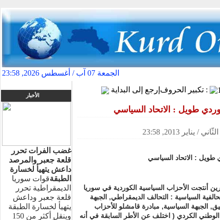
الجمعة 07 آب / أغسطس 2026, 23:58
الجديد اضغط هنا
»
تكبير الحروف :
إرجع إلى البداية
الأخبار
ي طويل : الاتحاد السياسي
غضب الفرات تحرر
ويل : الاتحاد السياسي
قلعة جعبر والمرصد
داعش يتهيأ لخسارة
الطبقة
قوات سوريا
الديمقراطية تحرر
رين أنتجت الأحزاب السياسية الكوردية في سوريا
قلعة جعبر وداعش
حالفية السياسية : التحالف الديمقراطي, الجبهة
يتهيأ لخسارة الطبقة
سيق, الجبهة السياسية, مبادرة قامشلو للأحزاب
وينقل أكثر من 150
الوطني الكردي ( اختلف عن الأطر السابقة في أنه