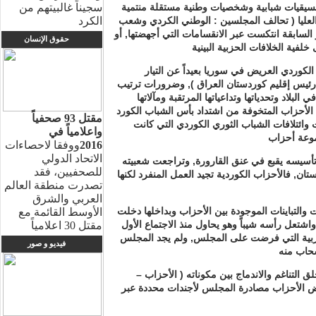
سجيناً غالبيتهم من
تنسيقيات شبابية وشخصيات وطنية مستقلة منتمية
الكرد
العليا ( تحالف المجلسين : الوطني الكردي وشعب
السابقة انتكست عبر الانقسامات التي أجهضتها, أو
حقوق الإنسان
لكوردي العريض في سوريا بعيداً عن التيار
 ( رئيس إقليم كوردستان العراق ), وضرورات ترتيب
بلاد وتحدياتها وتداعياتها المرتقبة ومآلاتها
ية الأحزاب المتخوفة من اشتداد بأس الشباب الكورد
مقتل 93 صحفياً
وائتلافات الشباب الثوري الكوردي التي كانت
واعلامياً في
2016
ووفقا لاحصاءات
الاتحاد الدولي
 تأسيسه يقبع في عنق القارورة, وتراجعت شعبيته
للصحفيين، فقد
 فالأحزاب الكوردية تجيد العمل المنفرد لكنها
تصدرت منطقة العالم
العربي والشرق
والتباينات الموجودة بين الأحزاب وبداخلها دخلت
الأوسط القائمة مع
شتعل رأسه شيباً وهو يحاول منذ الاجتماع الأول
مقتل 30 اعلامياً
الحزبية التي فرضت على المجلس, ولم يجد المجلس
فيديو و صور
 التناغم والاندماج بين مكوناته ( الأحزاب –
عض الأحزاب مصادرة المجلس لأجندات محددة عبر