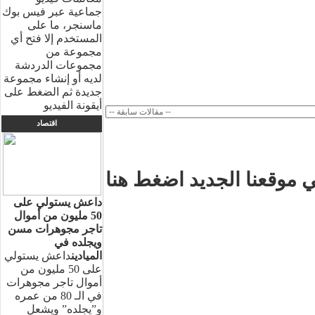
جماعية عبر فيس بوك
ماسنجر، ما على
المستخدم إلا فتح أي
مجموعة من
مجموعات الدردشة
لديه أو إنشاء مجموعة
جديدة ثم الضغط على
أيقونة الفيديو
اقتصاد
 موقعنا الجديد اضغط هنا
داعش يستولي على
50 مليون من أموال
تاجر مجوهرات مسن
ويجلده في
الميادين
داعش يستولي
على 50 مليون من
أموال تاجر مجوهرات
في الـ 80 من عمره
و”يجلده” ويشعل