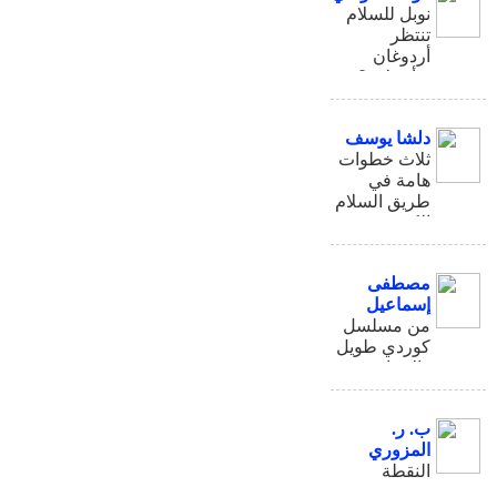
نوبل للسلام
تنتظر
أردوغان
وأوجلان؟!
دلشا يوسف
ثلاث خطوات
هامة في
طريق السلام
الكردي
التركي
مصطفى
إسماعيل
من مسلسل
كوردي طويل
: الاتحاد
السياسي
ب. ر.
المزوري
النقطة