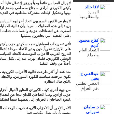
لا يزال المجلس قائماً وحياً يرزق, إذ تطل علينا أ
لافا خالد
يكيتي الكوردي, آزادي – جناح مصطفى جمعة, آزا
الهوارة
بينها وتشكيل قيادات مشتركة مناطقية في العديد من المناطق الكوردية السورية.
والمظلومية
لا يعارض الكورد السوريون اتحاد أحزابهم السياسية,
بريبة إلى هذه المحاولات, سيما وأن غالبية العملي
أسفرت عن انشقاقات حزبية وانقسامات جعلت البينو
على القضية التي يجاهرون بتمثيلها.
كفاح محمود
تأتي تصريحات اسماعيل حمه سكرتير حزب يكيتي ا
كريم
على الارتياح نظرياً, حين يعتبر الاتحاد مرحلة انت
التعداد العام
للتاريخ القريب للأحزاب المؤسسة للاتحاد السياس
وصراع
الوطني الكوردي, فلماذا تهرب منه إلى تكتل س
الحجوم
أصلاً من وقف التنفيذ.
منذ عقد أو أكثر طرحت غالبية الأحزاب الكوردية 
عبدالغني ع
يكون مرجعية سياسية للكورد السوريين, والاتحاد م
يحيى
الذي طال انتظاره.
العصر الطيني
في العراق.
من جهة أخرى كيف للكوردي المتابع لأحوال أحزابه
حزب آزادي, وهما الجناحان اللذان نتجا عن انشقا
ليعود الجناحان / الحزبان إلى بعضهما سعياً لتشكيل حزب جماهيري.
د. سامان
الأمر الآخر, أن الأحزاب الأربعة جربت الوحدات الان
سوراني
وسورياً, ولم يطل مكوثهم فيها.