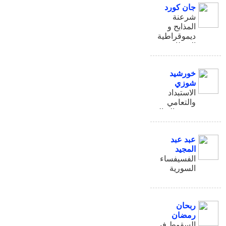
جان كورد
شرعنة
المذابح و
ديموقراطية
الانتظار
خورشيد
شوزي
الاستبداد
والتعامي
ونعمة التوالد
عبد عبد
المجيد
الفسيفساء
السورية
ربحان
رمضان
السقوط في