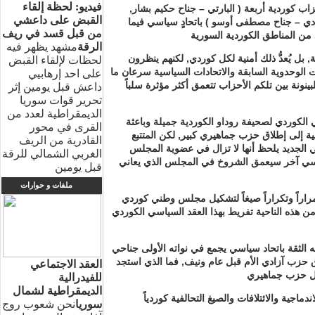
فيديو: لحظة إلقاء
حزاب كوردية أربعة ( البارتي – جناح حكيم بشار,
القبض على داعشي
دي – جناح مصطفى أوسو ) باتحادٍ سياسي فيما
من قبل قسد في ريف
الرقة
مشهد يظهر فيه
 بل يُعدُّ ذلك أمنية لكل كوردي, لكنهم ينظرون
لحظات لإلقاء القبض
ات الوحدوية السابقة والاتحادات السياسية سرعان ما
على احد إرهابيي
نة بين تلكم الأحزاب تتعمق أكثر مؤثرة سلباً
داعش قبل يومين إثر
تحرير قوات سوريا
الديمقراطية لعدد من
لكوردي لصحيفة روداو الكوردية جميلة وباعثة
القرى في محور
قالية إلى إطلاق حزب جماهيري كبير, لكن المتتبع
القادرية من الريف
ي الجديد يلحظ أنها لا تزال في عضوية المجلس
الغربي الشمالي للرقة
ياسي آخر سيعمق الشروخ في المجلس الذي يعاني
قبل يومين
ملفات و حوارات
مراراً وتكراراً صيغاً لتشكيل مجلس وطني كوردي
ن هذه الناحية تفريط بهذا العقد السياسي الكوردي
 الثقة باتحاد سياسي يجمع في نواته الأولى جناحي
ق حزب آزادي الأم قبل عام ونيف, فما الذي استجد
العقد الاجتماعي
للفيدرالية
الديمقراطية لشمال
دماجية والائتلافات والصيغ التحالفية كوردياً
سوريا
نحن شعوب روج