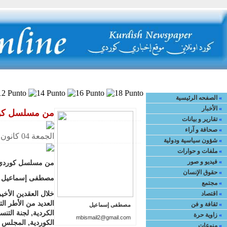
لصفحه الرئيسية
»
اتصل بنا
»
مواقع أخرى
»
من نحن
»
لزيارة الموقع 
«
الصفحه الرئيسية
«
الأخبار
من مسلسل كورد
«
تقارير و بيانات
«
صحافة و آراء
الجمعة 04 كانون الثّاني / يناير 2013, 23:58
«
شؤون سياسية ودولية
«
ملفات و حوارات
«
فيديو و صور
من مسلسل كوردي ط
«
حقوق الإنسان
مصطفى إسماعيل
«
مجتمع
خلال العقدين الأخي
«
اقتصاد
العديد من الأطر الت
«
ثقافة و فن
مصطفى إسماعيل
الكردية, لجنة التن
«
زاوية حرة
mbismail2@gmail.com
الكوردية, المجلس 
«
منوعات