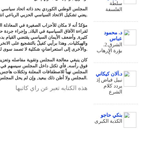
سلطة
المجلس الوطني الكوردي بحد ذاته اتحاد سياسي 
الفلسفة
يعني تشكيل الاتحاد السياسي الحزبي الرباعي انتهاء صلاحية المجلس ؟.
وتعرية
مسبقات
مؤكدٌ أنه لا مكان للأحزاب الصغيرة في المعادلة ا
السياسة
لقراءة الآفاق السياسية في البلاد, وإجراء جردة 
د. محمود
كثيرة, وأضعف الأيمان السياسي يقتضي القيام بد
عباس
والهيكليات, وهذا برأيي كفيلٌ بالتشجيع على الانخرا
.2.الشرق
والأخرى إلى استعراضاتٍ شكلية لا تصمد سوى لفترات وجيزة في الواقع السياسي.
بؤرة الإرهاب
حاضراً1
كان ينبغي معالجة المجلس وتقوية مفاصله وتعزيز
فوق رأسه, فأي تكتل داخل المجلس سيسهم في إط
المجلس نهباً للاصطفافات المعلنة وتكتلات هاجس 
د.آلان كيكاني
المجلس ولا أظن ذلك ببعيد, وإن لم يحل المجلس, فإنه سيبقى إسمياً ومن دون صلاحيات.
نبيل فياض إذ
يردد كلام
هذه الكتابه تعبر عن راي كاتبها
الشرع
بنكي حاجو
الكذبة الكبرى