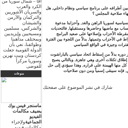
آفا – شمال سوريا من
الكرد والعرب
بين أطرافه على برنامج سياسي ونظام داخلي, هل
والسريان الآشوريين
والتركمان والأرمن
والشيشان
لسياسية لسوريا الراهن والغد, وأحزابنا مدعوة
والشركس، مسلمين
حساب مع ماضيها وحاضرها ومستقبلها, فالتحديات
ومسيحيين وإيزيديين
مقرطة الأحزاب وإصلاحها على صعيد البرامج
وبمختلف مذاهبنا
ط في الأحزاب وتنميتها, بدلاً من اللجوء بين الفترة
وطوائفنا، نعي بأن
الدولة القومية جعلت
 دوره بدلاً من إسقاط اتحاد سياسي بالباراشوت
كردستان وبيت نهرين
لاق تكتلات أخرى وهي جاهزة, وبالتالي يصبح
وسوريا مركزاً
كل منها الهيمنة على قراره, وهذا سيؤدي إلى حل
للفوضى
منوعات
شارك في نشر الموضوع على صفحتك
ماسنجر فيس بوك
يضيف مكالمات
الفيديو
الجماعية
ولإجراء
مكالمات فيديو