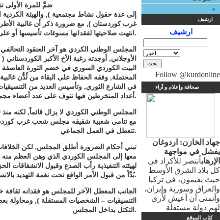
ضمَّ للمرة الأولى 
«
إلى عدة حقول نشاط مجتمعية ), والهيئة الكردية 
ارشيف
غرب كوردستان ), مع ضرورة ذكر أن غالبية الأطر 
ارشيف
انتهت صلاحيتها لفقدانها مسوغات تأسيسها أو على خلفية الخلافات الحزبية البينية.
المجلس الوطني الكردي هو آخر العنقود التحالفي ا
الأوجلاني, أوجدته رغبة الأخ الأكبر الكوردستاني
البيت الكوردي السوري في خضم الثورة العاصفة في ال
Follow @kurdonline
المحتملة, وفقه الحفاظ على البقاء من لُدُّن غالب
في الشارع الثوري, وتأسيس العديد من التنسيقيات 
صحافة وإعلام و آراء
أعداد المنخرطين فيها تنوف على عدد أعضاء مجموعة أحزاب.
المجلس الوطني الكوردي لا يزال قائماً, لكنه منذ
مع تنامي شعبية شقيقه مجلس شعب غرب كوردستان,
تتعطل في العمل الجماعي.
جهاد الخازن: اردوغان
تبني أحكام الضرورة أطلق المجلس, لكن الخلافات 
يفشل في مواجهة
معها إلى المجلس الكوردي الذي وهن العظم منه وا
الإرهاب
أنتصر للأكراد في
لهيئته التنفيذية رأب الصدع وقبول الانشقاقات 
كل بلاد الشرق الأوسط
بُدَّاً من قبول الأمر الواقع تحت نغمة التهديد بالانسحاب منه.
حيث يقيمون، في تركيا
والعراق وسورية وإيران،
الجانب المعطل الآخر للمجلس هو فقدانه ثقافة خلق
وأتمنى أن أعيش لأرى
التنسيقيات – الشخصيات المستقلة ), ومحاولة ب
لهم دولة مستقلة
التكتل بداخل المجلس.
كتاب الموقع