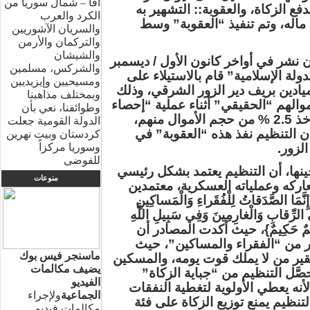
آفا – شمال سوريا من
ع الزكاة، والعقوبة:: التشهير به
الكرد والعرب
اله، وتم تنفيذ “العقوبة” وسط
والسريان الآشوريين
والتركمان والأرمن
والشيشان
نشر في أواخر كانون الأول / ديسمبر
والشركس، مسلمين
، أن تنظيم “الدولة الإسلامية” قام بالاستيلاء على
ومسيحيين وإيزيديين
يادين بريف دير الزور الشرقي، وذلك
وبمختلف مذاهبنا
والهم “الحقيقي” أثناء عملية “إحصاء
وطوائفنا، نعي بأن
الأموال” لدى تجار المدينة، من أجل أخذ 2.5 % من حجم الأموال منهم،
الدولة القومية جعلت
 التنظيم نفذ هذه “العقوبة” في
كردستان وبيت نهرين
لزور.
وسوريا مركزاً
للفوضى
نها، أن التنظيم يعتمد بشكل رئيسي
منوعات
اركه وعملياته العسكرية، معتمدين
الصَّدَقاتُ لِلْفُقَراءِ وَالْمَساكِينِ
فِي الرِّقابِ وَالْغارِمِينَ وَفِي سَبِيلِ اللَّهِ
َّهُ عَلِيمٌ حَكِيمٌ}، حيث أكدت المصادر أن
ر من “الفقراء والمساكين”، حيث
ماسنجر فيس بوك
فقير من لا يملك قوت يومه، والمسكين
يضيف مكالمات
َل التنظيم من “جباية الزكاة”
الفيديو
لأنه يعطي الأولوية لتغطية النفقات
الجماعية
ولإجراء
تنظيم يمنع توزيع الزكاة على فئة
مكالمات فيديو