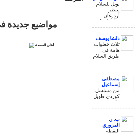
نوبل للسلام
تنتظر
أردوغان
وأوجلان؟!
مواضيع جديدة في
دلشا يوسف
ثلاث خطوات
أعلى الصفحة
هامة في
طريق السلام
الكردي
التركي
مصطفى
إسماعيل
من مسلسل
كوردي طويل
: الاتحاد
السياسي
ب. ر.
المزوري
النقطة