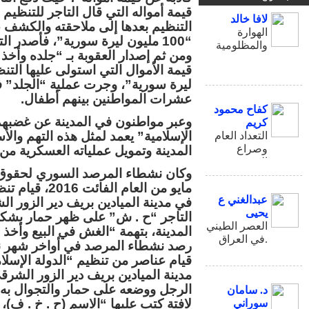
لافا خالد
التنظيم بعدها إلى ملاحقته والكشف ع
الهوارة
“100 مليون ليرة سورية”، فأصدر ال
والمظلومية
ومن ثم إصدار العقوبة بـ “جلده وأخ
ليرة سورية”، وجرت عملية “الجلد” ف
عشرات المواطنين بينهم أطفال.
كفاح محمود
وعبر مواطنون في المدينة عن غضبهم 
كريم
الإسلامية” يعمد لمثل هذه التهم وا
التعداد العام
وصراع
المدينة وتمويل عملياته العسكرية من
الحجوم
مايو من العام 
عبدالغني ع
في مدينة الميادين بريف دير الزور ا
يحيى
التاجر “ح . ش” على ظهر حمار بشك
العصر الطيني
المدينة، بتهمة “الغش في البيع وأخذ
في العراق.
قيام عناصر من تنظيم “الدولة الإسلام
مدينة الميادين بريف دير الزور الشرق
الرجل ووضعه على حمار والتجوال به 
د. سامان
لافتة كتب عليها “الاسم (ح . خ . ف)، 
سوراني