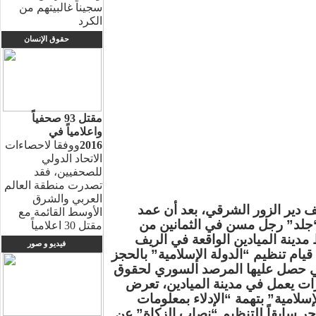
سجيناً غالبيتهم من
الكرد
حقوق الإنسان
مقتل 93 صحفياً
واعلامياً في
2016
ووفقا لاحصاءات
الاتحاد الدولي
للصحفيين، فقد
تصدرت منطقة العالم
العربي والشرق
ف دير الزور الشرقي، بعد أن عمد
الأوسط القائمة مع
 “جلد” رجل مسن في الثمانين من
مقتل 30 اعلامياً
ينة الميادين الواقعة في الريف
فيديو و صور
قيام تنظيم “الدولة الإسلامية” بالحجز
تي حصل عليها المرصد السوري لحقوق
ات يعمل في مدينة الميادين، تعرض
سلامية” بتهمة “الإدلاء بمعلومات
جر سابقاً للتنظيم “نصاب الزكاة” عن