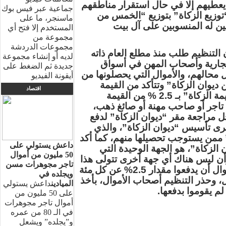
 يعطيهم إلا في حال استقرار مناطقهم
جماعية عبر فيس بوك
وزيع الزكاة” بتوزيع “الخمس من
ماسنجر، ما على
عين له المنسوبين على آل بيت
المستخدم إلا فتح أي
مجموعة من
مجموعات الدردشة
نشر المرصد في العام 2015، أن التنظيم طلب منذ مطلع العام ذاته
لديه أو إنشاء مجموعة
جارية وأصحاب المهن في أسواق
جديدة ثم الضغط على
ل محالهم، والأموال التي يحصلونها من
أيقونة الفيديو
 ديوان الزكاة” وتتأكد من القيمة
اقتصاد
الحقيقية لما أحصاه التجار، وتحدد “قيمة الزكاة” بـ 2.5 % من القيمة
 تاجر أو صاحب مهنة أو صائغ ذهب،
ل مراجعة مقر “ديوان الزكاة” لدفع
جرى تأسيس “ديوان الزكاة”، والذي
 ممن يستوجب تحصيلها منهم، كما أكد
داعش يستولي على
الزكاة”، هو الجهة الوحيدة التي
50 مليون من أموال
 وأن ليس هناك أي جهة أخرى تتولى هذا
تاجر مجوهرات مسن
الأمر غيرها، كما أنه على أصحاب الأموال أن يدفعوا مقدار 2.5% عن كل مئة
ويجلده في
ال، وحذر التنظيم أصحاب الأموال، بأخذ
الميادين
داعش يستولي
م يقوموا بدفعها.
على 50 مليون من
أموال تاجر مجوهرات
في الـ 80 من عمره
و”يجلده” ويشعل