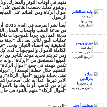
منهم في أوقات التوتر والمعارك، ولا
، ويقوم كذلك بحسب القائمين على “ت
وليدعبدالقادر
أموال الزكاة ومن الغنائم على المباي
الزوبعة
الرسول”
وتياراتها
أيضاً 
الحلزونية
من صاغة الذهب وأصحاب المحال الت
مدينة الميادين، جرداً للموجودات داخ
عمليات البيع، لتأتي بعد ذلك “لجنة من
نوري بريمو
إنتفاضة
الكاملة للأموال والموجودات لدى كل
الكورد سبقت
ومن ثم يتم تحديد موعد للتاجر من أج
الربيع العربي
المبلغ المستحق من “الزكاة”، وأنه 
تكمن مهمته في جمع “أموال الزكاة”
التنظيم خلال خطبة الجمعة أن “ديوان 
صلاح
تعنى بجبابة وتوزيع “أموال الزكاة”،
بدرالدين
كرد سوريا
غرام من الذهب، أو ما يعادلها بالأمو
بدون مرجعية
“أموال الزكاة” منهم بالقوة في حال ل
هوشنك أوسي
"المرصد"