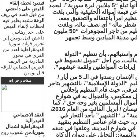
فيديو: لحظة إلقاء
قيمة أمواله التي قال التاجر للتنظيم أنها تبلغ “5 ملايين ليرة سورية”، ليعمد
القبض على داعشي
ن قيمة أمواله الحقيقية والتي بلغت
من قبل قسد في ريف
تنظيم امراً باعتقاله والتحقيق معه،
الرقة
مشهد يظهر فيه
ذ شطر ماله” أي نصف ماله، وبلغت
لحظات لإلقاء القبض
قيمة الأموال التي استولى عليها التنظيم من تاجر المجوهرات “50 مليون
على احد إرهابيي
ي مدينة الميادين وسط تجمهر
داعش قبل يومين إثر
تحرير قوات سوريا
الديمقراطية لعدد من
واستيائهم، بأن تنظيم “الدولة
القرى في محور
لأساليب، من أجل “تمويل نفسهط في
القادرية من الريف
 إيرادات المواطنين ولقمة عيشهم”.
الغربي الشمالي للرقة
قبل يومين
وكان نشطاء المرصد السوري لحقوق الإنسان رصدوا في الـ 5 من أيار /
ملفات و حوارات
الفائت 2016، قيام تنظيم “الدولة الإسلامية”، بالتشهير بتاجر
لشرقي، حيث قام التنظيم بإجلاس
ل معكوس، والتجوال به في شوارع
 أموال المسلمين بغير وجه حق”، كما
رصد نشطاء المرصد في أواخر شهر نيسان / أبريل الفائت من العام 2016،
ية” بـ “التشهير” بأحد التجار في
العقد الاجتماعي
للفيدرالية
ي، حيث قام عناصر التنظيم بتقييد
الديمقراطية لشمال
في شوارع المدينة، وعلقوا في عنقه
سوريا
نحن شعوب روج
والتهمة:: التحايل على ديوان الزكاة