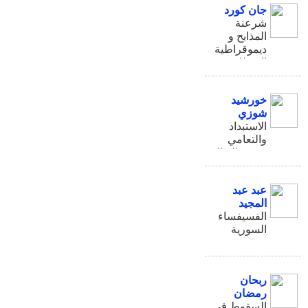
جان كورد
شرعنة
المذابح و
ديموقراطية
الانتظار
خورشيد
شوزي
الاستبداد
والتعامي
ونعمة التوالد
عبد عبد
المجيد
الفسيفساء
السورية
ربحان
رمضان
السقوط في