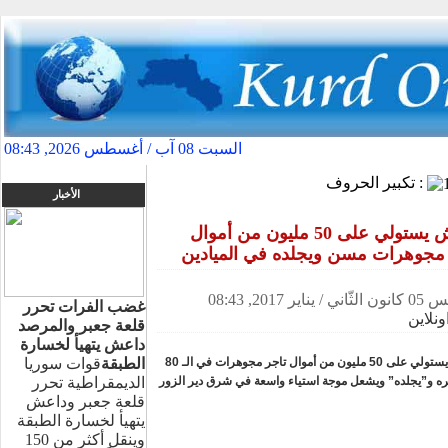
السبت 08 آب / أغسطس 2026, 08:43
الجديد اضغط هنا
»
تكبير الحروف :
الأخبار
داعش يستولي على 50 مليون من أموال
 مجوهرات مسن ويجلده في الميادين
 يناير 2017, 08:43
غضب الفرات تحرر
ونلاين
قلعة جعبر والمرصد
داعش يتهيأ لخسارة
داعش يستولي على 50 مليون من أموال تاجر مجوهرات في الـ 80
الطبقة
قوات سوريا
ه و”يجلده” ويشعل موجة استياء واسعة في شرق دير الزور
الديمقراطية تحرر
قلعة جعبر وداعش
يتهيأ لخسارة الطبقة
وينقل أكثر من 150