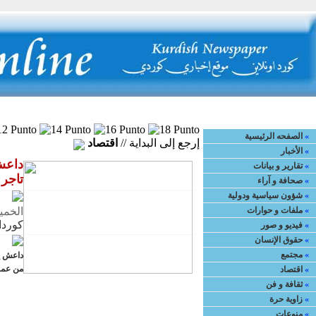
لصفحه الرئيسية
»
اتصل بنا
»
مواقع أخرى
»
من نحن
»
لزيارة الموقع 
«
الصفحه الرئيسية
إرجع إلى البداية
//
اقتصاد
«
الأخبار
«
تقارير و بيانات
تاجر
«
صحافة و آراء
«
شؤون سياسية ودولية
الخميس 05 كانون الثّاني /
«
ملفات و حوارات
كوردا
«
فيديو و صور
«
حقوق الإنسان
«
مجتمع
من عمر
«
اقتصاد
«
ثقافة و فن
«
زاوية حرة
«
منوعات