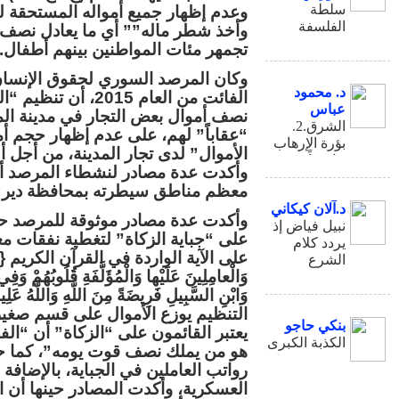
سلطة
وعدم إظهار جميع أمواله المستحقة لدف
الفلسفة
وأخذ شطر ماله”” أي ما يعادل نصف م
وتعرية
تجمهر مئات المواطنين بينهم أطفال.
مسبقات
وكان المرصد السوري لحقوق الإنسان 
السياسة
د. محمود
الفائت من العام 2015
عباس
نصف أموال بعض التجار في مدينة الم
.2.الشرق
“عقاباً” لهم، على عدم إظهار حجم أم
بؤرة الإرهاب
حاضراً1
وأكدت عدة مصادر لنشطاء المرصد أن
معظم مناطق سيطرته بمحافظة دير ا
د.آلان كيكاني
وأكدت عدة مصادر موثوقة للمرصد حي
نبيل فياض إذ
على “جباية الزكاة” لتغطية نفقات مع
يردد كلام
على الآية الواردة في القرآن الكريم {إِنَّمَا 
الشرع
وَالْعامِلِينَ عَلَيْها وَالْمُؤَلَّفَةِ قُلُوبُهُمْ وَ
وَابْنِ السَّبِيلِ فَرِيضَةً مِنَ اللَّهِ وَالل
التنظيم يوزع الأموال على قسم صغي
بنكي حاجو
يعتبر القائمون على “الزكاة” أن “ال
الكذبة الكبرى
هو من يملك نصف قوت يومه”، كما حصّ
رواتب العاملين في الجباية، بالإضافة 
العسكرية، وأكدت المصادر حينها أن ال