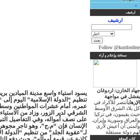
«
ارشيف
ارشيف
Follow @kurdonline
صحافة وإعلام و آراء
جهاد الخازن: اردوغان
يسود استياء واسع مدينة الميادين بري
يفشل في مواجهة
تنظيم “الدولة الإسلامية” اليوم إلى
الإرهاب
أنتصر للأكراد في
عمره، أمام عشرات المواطنين وسط مد
كل بلاد الشرق الأوسط
الشرقي لدير الزور، وزاد من الاستياء 
حيث يقيمون، في تركيا
على نصف أمواله، وفي التفاصيل ال
والعراق وسورية وإيران،
الإنسان فإن “م.ج”، وهو تاجر مجوهر
وأتمنى أن أعيش لأرى
لـ”عقوبة الجلد” من تنظيم “الدولة الإ
لهم دولة مستقلة
كاذبة عن قيمة أمواله”، حيث دفع التا
كتاب الموقع