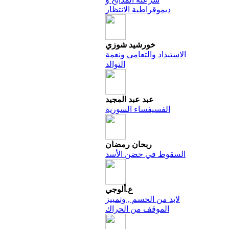
ديموقراطية الانتظار
خورشيد شوزي
الاستبداد والتعامي ونعمة
التوالد
عبد عبد المجيد
الفسيفساء السورية
ربحان رمضان
السقوط في حضن الأسد
ع.ألوجي
لابد من الحسم , وتمييز
الموقف من الحراك