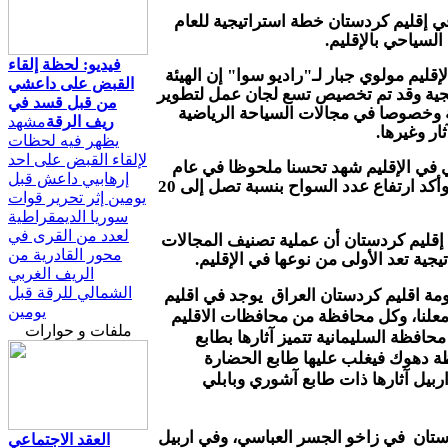
ي إقليم كردستان خطة استراتيجية للعام
لسياحي بالإقليم.
فيديو: لحظة إلقاء
قليم مولوي جبار لـ"راديو سوا" إن الهيئة
القبض على داعشي
يجية وقد تم تخصيص تسع لجان عمل لتطوير
من قبل قسد في
 وخصوصا في مجالات السياحة الرياضية
ريف الرقة
مشهد
ار وغيرها.
يظهر فيه لحظات
لإلقاء القبض على احد
 في الإقليم شهد تحسنا ملحوظا في عام
إرهابيي داعش قبل
2011 قياساً بالأعوام السابقة، وأكد ارتفاع عدد السواح بنسبة تصل إلى 20
يومين إثر تحرير قوات
سوريا الديمقراطية
لعدد من القرى في
 إقليم كردستان أن عملية تصنيف المجالات
محور القادرية من
ية تعد الأولى من نوعها في الإقليم.
الريف الغربي
الشمالي للرقة قبل
ة اقليم كردستان العراق
يوجد في اقليم
يومين
قعا آثارياً معلنا، وكل محافظة من محافظات الاقليم
ملفات و حوارات
محافظة السليمانية تتميز آثارها بطابع
ظة دهوك فيغلب عليها طابع الحضارة
اربيل آثارها ذات طابع آشوري وبابلي
ستان
في زاخو الجسر العباسي، وفي اربيل
العقد الاجتماعي