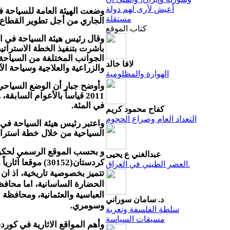
أعيش لأرى لهم دولة
وضعت الهيئة العامة للسياحة ف
مستقلة
الجاري من أجل تطوير القطاع ا
كتاب الموقع
وقال رئيس هيئة السياحة في الإ
باشرت بتنفيذ الخطة الاسترات
الجوانب المختلفة من السياحة
لافا خالد
والزراعية والعلاجية وسياحة الآث
الهوارة والمظلومية
وأوضح جبار أن الوضع السياحي
في المئة.
كفاح محمود كريم
التعداد العام وصراع الحجوم
واعتبر رئيس هيئة السياحة في
السياحية من خلال خطة استراتيج
و بحسب الموقع الرسمي لحكوم
عبدالغني ع يحيى
كردستان(30152) مو
العصر الطيني في العراق.
تتميز بخصوصية تاريخية، اذ ان 
الحضارة الساسانية، اما محاف
العباسية والعثمانية، ومحافظة 
د. سامان سوراني
وسومري.
سلطة الفلسفة وتعرية
مسبقات السياسة
وأهم المواقع الاثارية في كورد