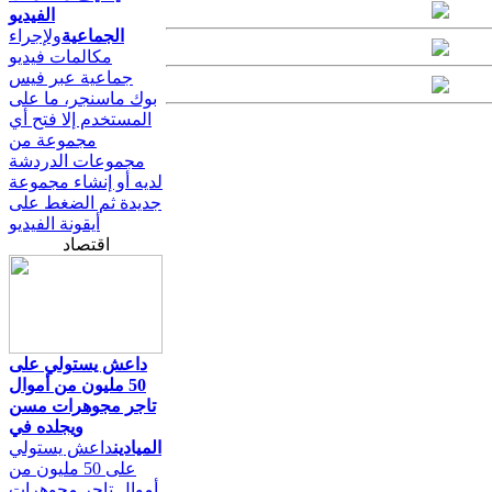
الفيديو
الجماعية
ولإجراء
مكالمات فيديو
جماعية عبر فيس
بوك ماسنجر، ما على
المستخدم إلا فتح أي
مجموعة من
مجموعات الدردشة
لديه أو إنشاء مجموعة
جديدة ثم الضغط على
أيقونة الفيديو
اقتصاد
داعش يستولي على
50 مليون من أموال
تاجر مجوهرات مسن
ويجلده في
الميادين
داعش يستولي
على 50 مليون من
أموال تاجر مجوهرات