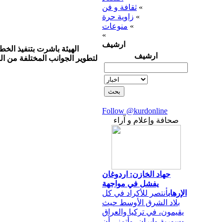
«
ثقافة و فن
«
زاوية حرة
«
منوعات
«
ارشيف
الهيئة باشرت بتنفيذ الخ
ارشيف
لتطوير الجوانب المختلفة من ا
Follow @kurdonline
صحافة وإعلام و آراء
جهاد الخازن: اردوغان
يفشل في مواجهة
الإرهاب
أنتصر للأكراد في كل
بلاد الشرق الأوسط حيث
يقيمون، في تركيا والعراق
وسورية وإيران، وأتمنى أن