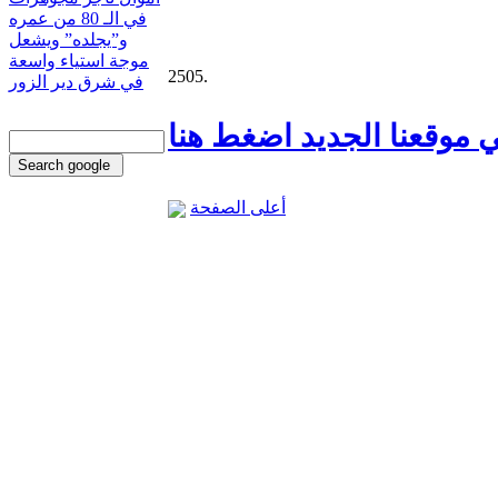
في الـ 80 من عمره
و”يجلده” ويشعل
موجة استياء واسعة
2505.
في شرق دير الزور
 موقعنا الجديد اضغط هنا
أعلى الصفحة