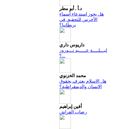
د.أ . أبو مطر
هل يجوز استدعاء أسماء
الأخرس للتحقيق في
بريطانيا؟
داريوس داري
ليـــلــــة عـــــيد نـــوروز
...؟
محمد الخزنوي
هل الإسلام يعترف بحقوق
الإنسان والديمقراطية؟
أفين إبراهيم
رضاب الفراش