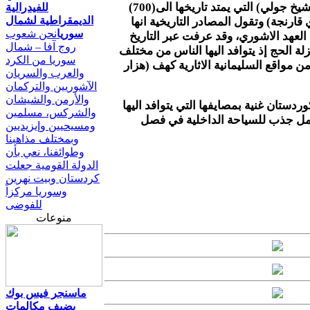
قلعة اربيل التاريخية ومنارة (الشيخ جولي) التي يمتد تاريخها الى(700)
للفيدرالية
الديمقراطية لشمال
ارنجة) وتقول المصادر التاريخية انها
سوريا
نحن شعوب
اً، وهي من العهد الاشوري، وقد عرفت عبر التاريخ
روج آفا – شمال
نزلة الحج إذ يتوافد اليها الناس من مختلف
سوريا من الكرد
من مواقع السليمانية الاثارية كهف (هزار
والعرب والسريان
الآشوريين والتركمان
والأرمن والشيشان
ردستان غنية بمصايفها التي يتوافد اليها
والشركس، مسلمين
امل جذب للسياحة الداخلية في فصل
ومسيحيين وإيزيديين
وبمختلف مذاهبنا
وطوائفنا، نعي بأن
الدولة القومية جعلت
كردستان وبيت نهرين
وسوريا مركزاً
للفوضى
منوعات
ماسنجر فيس بوك
يضيف مكالمات