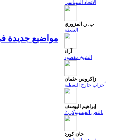
الاتحاد السياسي
ب. ر. المزوري
النقطة
مواضيع جديدة في
آراء
الشيخ مقصود
زاكروس عثمان
أحزاب خارج التغطية
إبراهيم اليوسف
النص الفيسبوكي 2.
جان كورد
شرعنة المذابح و