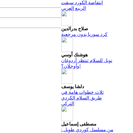
إنتفاضة الكورد سبقت
الربيع العربي
صلاح بدرالدين
كرد سوريا بدون مرجعية
هوشنك أوسي
نوبل للسلام تنتظر أردوغان
وأوجلان؟!
دلشا يوسف
ثلاث خطوات هامة في
طريق السلام الكردي
التركي
مصطفى إسماعيل
من مسلسل كوردي طويل :