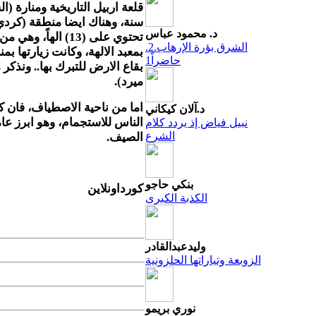
سنة، وهناك ايضا منطقة (كردي ق
د. محمود عباس
تحتوي على (13) اله
.2.الشرق بؤرة الإرهاب
بمعبد الالهة، وكانت زيارتها بم
حاضراً1
بقاع الارض للتبرك بها.. ونذكر 
ميرد).
اما من ناحية الاصطياف، فان كو
د.آلان كيكاني
الناس للاستجمام، وهو ابرز ع
نبيل فياض إذ يردد كلام
الشرع
الصيف.
بنكي حاجو
كورداونلاين
الكذبة الكبرى
وليدعبدالقادر
الزوبعة وتياراتها الحلزونية
نوري بريمو