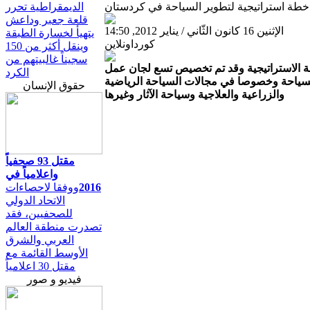
خطة استراتيجية لتطوير السياحة في كردستان
الديمقراطية تحرر
قلعة جعبر وداعش
الإثنين 16 كانون الثّاني / يناير 2012, 14:50
يتهيأ لخسارة الطبقة
كورداونلاين
وينقل أكثر من 150
سجيناً غالبيتهم من
طة الاستراتيجية وقد تم تخصيص تسع لجان عمل
الكرد
لسياحة وخصوصا في مجالات السياحة الرياضية
حقوق الإنسان
والزراعية والعلاجية وسياحة الآثار وغيرها
مقتل 93 صحفياً
واعلامياً في
2016
ووفقا لاحصاءات
الاتحاد الدولي
للصحفيين، فقد
تصدرت منطقة العالم
العربي والشرق
الأوسط القائمة مع
مقتل 30 اعلامياً
فيديو و صور